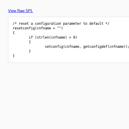
View Raw SPL
/* reset a configuration parameter to default */

resetconfig(cnfname = "")

{

        if (strlen(cnfname) > 0)

        {

                setconfig(cnfname, getconfigdef(cnfname));
        }
