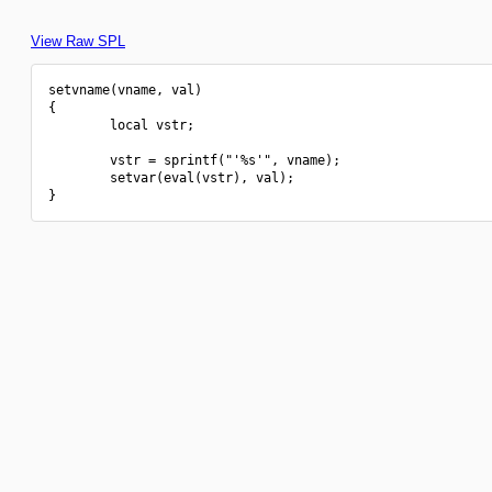
View Raw SPL
setvname(vname, val)

{

        local vstr;

        vstr = sprintf("'%s'", vname);

        setvar(eval(vstr), val);
