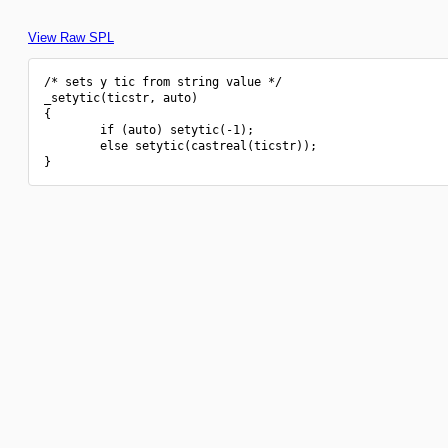
View Raw SPL
/* sets y tic from string value */

_setytic(ticstr, auto)

{

        if (auto) setytic(-1);

        else setytic(castreal(ticstr));
