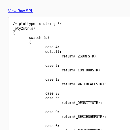
View Raw SPL
/* plottype to string */

_pty2str(s)

{

        switch (s)

        {

                case 4:

                default:

                        return(_ZSURFSTR);

                case 2:

                        return(_CONTOURSTR);

                case 1:

                        return(_WATERFALLSTR);

                case 3:

                case 5:

                        return(_DENSITYSTR);

                case 0:

                        return(_SERIESGRPSTR);

                case 6:
