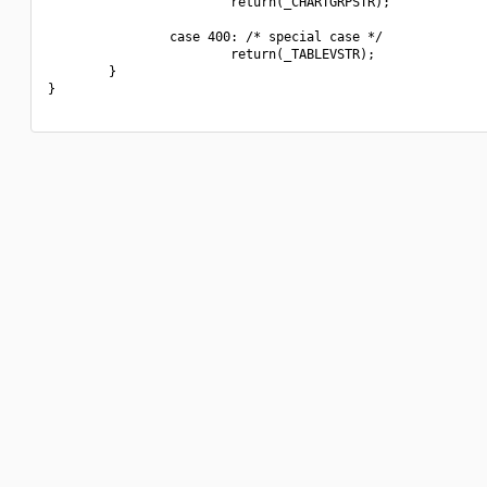
                        return(_CHARTGRPSTR);

                case 400: /* special case */

                        return(_TABLEVSTR);

        }

}
