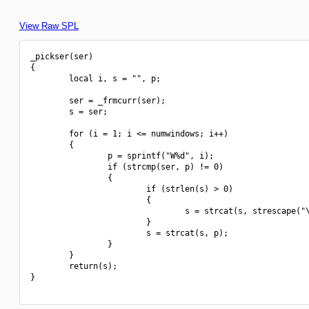
View Raw SPL
_pickser(ser)

{

        local i, s = "", p;

        ser = _frmcurr(ser);

        s = ser;

        for (i = 1; i <= numwindows; i++)

        {

                p = sprintf("W%d", i);

                if (strcmp(ser, p) != 0)

                {

                        if (strlen(s) > 0)

                        {

                                s = strcat(s, strescape("\
                        }

                        s = strcat(s, p);

                }

        }

        return(s);

}
