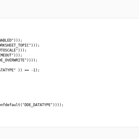
ABLED")));

RKSHEET_TOPIC")));

TOSCALE")));

MEOUT")));

E_OVERWRITE"))));

TATYPE" )) == -1);

nfdefault("DDE_DATATYPE"))));
