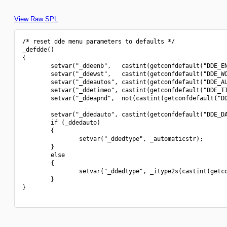
View Raw SPL
/* reset dde menu parameters to defaults */

_defdde()

{

        setvar("_ddeenb",   castint(getconfdefault("DDE_EN
        setvar("_ddewst",   castint(getconfdefault("DDE_WO
        setvar("_ddeautos", castint(getconfdefault("DDE_AU
        setvar("_ddetimeo", castint(getconfdefault("DDE_TI
        setvar("_ddeapnd",  not(castint(getconfdefault("DD
        setvar("_ddedauto", castint(getconfdefault("DDE_DA
        if (_ddedauto)

        {

                setvar("_ddedtype", _automaticstr);

        }

        else

        {

                setvar("_ddedtype", _itype2s(castint(getco
        }

}
