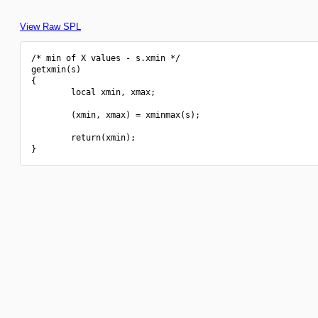
View Raw SPL
/* min of X values - s.xmin */

getxmin(s)

{

        local xmin, xmax;

        (xmin, xmax) = xminmax(s);

        return(xmin);
