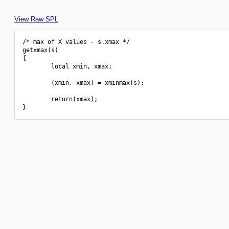
View Raw SPL
/* max of X values - s.xmax */

getxmax(s)

{

        local xmin, xmax;

        (xmin, xmax) = xminmax(s);

        return(xmax);
