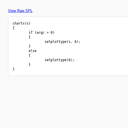
View Raw SPL
charts(s)

{

        if (argc > 0)

        {

                setplottype(s, 6);

        }

        else

        {

                setplottype(6);

        }
