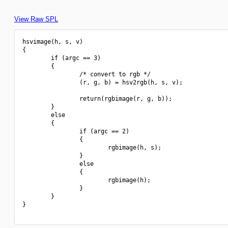
View Raw SPL
hsvimage(h, s, v)

{

        if (argc == 3)

        {

                /* convert to rgb */

                (r, g, b) = hsv2rgb(h, s, v);

                return(rgbimage(r, g, b));

        }

        else

        {

                if (argc == 2)

                {

                        rgbimage(h, s);

                }

                else

                {

                        rgbimage(h);

                }

        }

}
