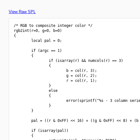
View Raw SPL
/* RGB to composite integer color */

rgb2int(r=0, g=0, b=0)

{

        local pal = 0;

        if (argc == 1)

        {

                if (isarray(r) && numcols(r) == 3)

                {

                        b = col(r, 3);

                        g = col(r, 2);

                        r = col(r, 1);

                }

                else

                {

                        error(sprintf("%s - 3 column serie
                }

        }

        pal = ((r & 0xFF) << 16) + ((g & 0xFF) << 8) + (b 
        if (isarray(pal))

        {
