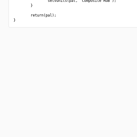
                setvunits(pal, "Composite RGB");

        }

        return(pal);
